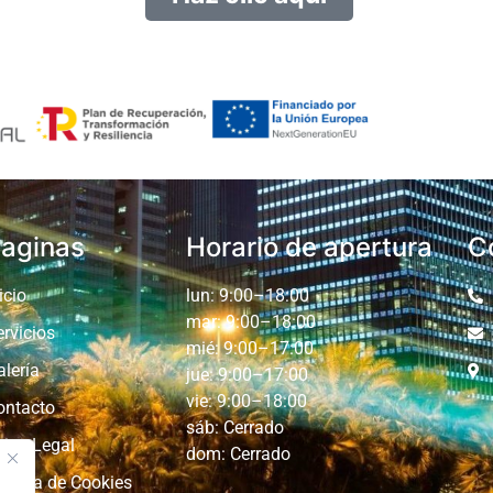
aginas
Horario de apertura
C
icio
lun: 9:00–18:00
mar: 9:00–18:00
ervicios
mié: 9:00–17:00
alería
jue: 9:00–17:00
vie: 9:00–18:00
ontacto
sáb: Cerrado
viso Legal
dom: Cerrado
olítica de Cookies