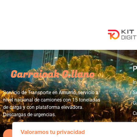
contactenos.
P
In
Servicio de Transporte en Amurrio, servicio a
S
nivel nacional de camiones con 15 toneladas
G
de carga y con plataforma elevadora.
C
Descargas de urgencias.
A
Valoramos tu privacidad
P