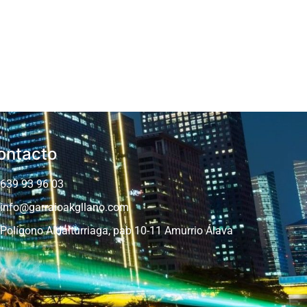
ontacto
639 93 96 03
info@garraioakgllano.com
Polígono Aldalturriaga, pab 10-11 Amurrio Álava