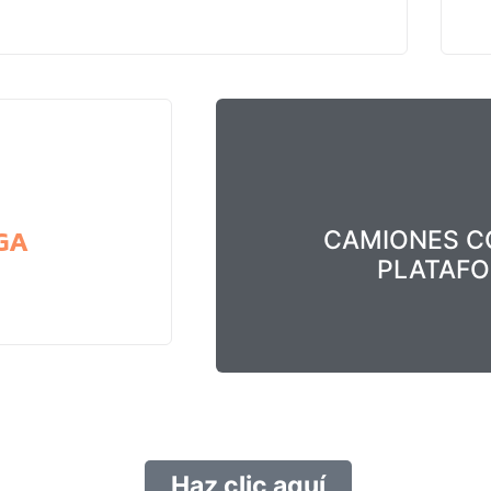
GA
CAMIONES CO
PLATAF
Haz clic aquí