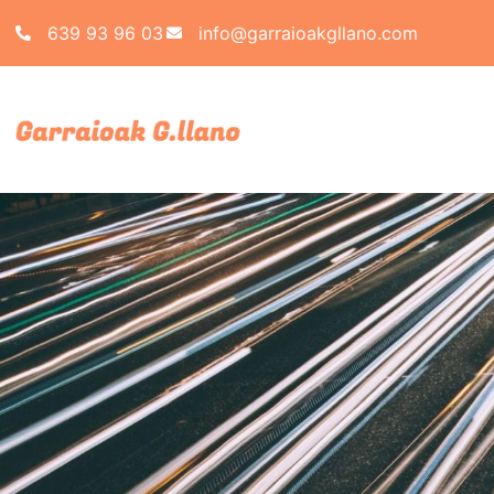
639 93 96 03
info@garraioakgllano.com